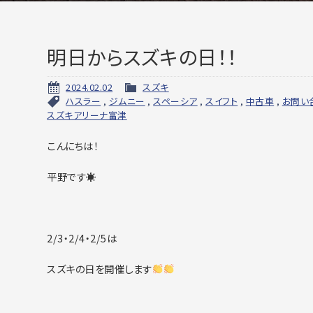
明日からスズキの日！！
2024.02.02
スズキ
ハスラー
,
ジムニー
,
スペーシア
,
スイフト
,
中古車
,
お問い
スズキアリーナ富津
こんにちは！
平野です☀
2/3・2/4・2/5は
スズキの日を開催します