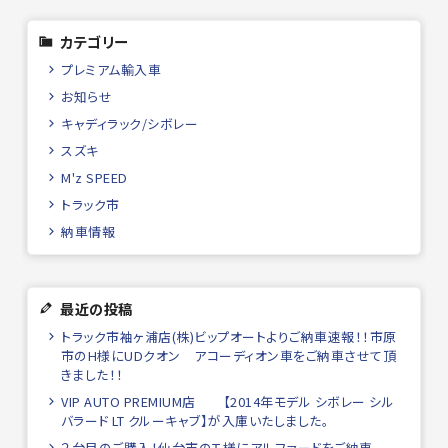
カテゴリー
プレミアム輸入車
お知らせ
キャディラック/シボレー
スズキ
M'z SPEED
トラック市
納車情報
最近の投稿
トラック市袖ヶ浦店(株)ビップオートよりご納車速報！！市原
市のH様にUDクオン アコーディオン車をご納車させて頂
きました！！
VIP AUTO PREMIUM店 【2014年モデル シボレー シル
バラード LT クルーキャブ】が入庫いたしました。
２台目のご購入！仙台市のＴ様にアルファードをご納車