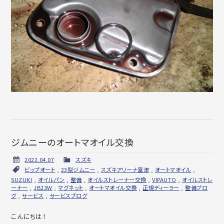
ジムニーのオートマオイル交換
2022.04.07
スズキ
ビップオート
,
23型ジムニー
,
スズキアリーナ富津
,
オートマオイル
,
SUZUKI
,
オイルパン
,
整備
,
オイルストレーナー交換
,
VIPAUTO
,
オイルストレ
ーナー
,
JB23W
,
マグネット
,
オートマオイル交換
,
正規ディーラー
,
整備ブロ
グ
,
サービス
,
サービスブログ
こんにちは！