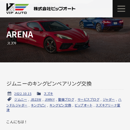
ARENA
スズキ
ジムニーのキングピンベアリング交換
2022.10.15
スズキ
ジムニー
,
JB23W
,
JIMNY
,
整備ブログ
,
サービスブログ
,
ジャダー
,
ハ
ンドルジャダー
,
キングピン
,
キングピン交換
,
ビップオート
,
スズキアリーナ富
津
こんにちは！