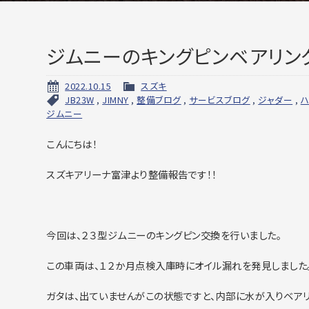
ジムニーのキングピンベアリン
2022.10.15
スズキ
JB23W
,
JIMNY
,
整備ブログ
,
サービスブログ
,
ジャダー
,
ハ
ジムニー
こんにちは！
スズキアリーナ富津より整備報告です！！
今回は、２３型ジムニーのキングピン交換を行いました。
この車両は、１２か月点検入庫時にオイル漏れを発見しました
ガタは、出ていませんがこの状態ですと、内部に水が入りベア