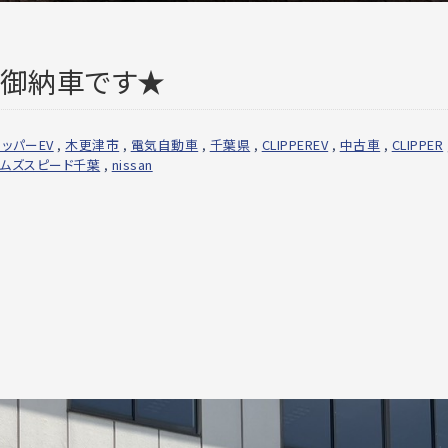
 御納車です★
ッパーEV
,
木更津市
,
電気自動車
,
千葉県
,
CLIPPEREV
,
中古車
,
CLIPPER
ムズスピード千葉
,
nissan