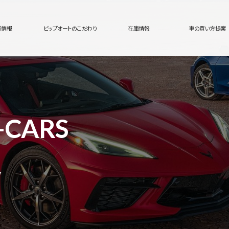
舗情報
ビップオートのこだわり
在庫情報
車の買い方提案
-CARS
★