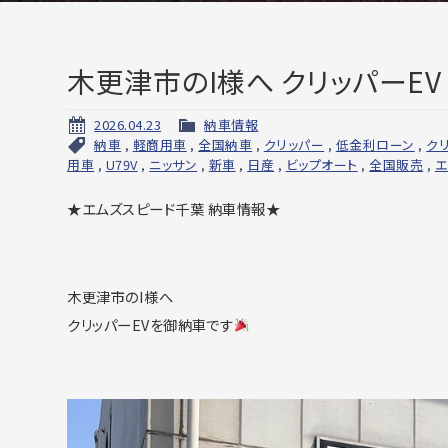
木更津市のI様へ クリッパーEV
2026.04.23
納車情報
納車
,
軽商用車
,
全国納車
,
クリッパー
,
低金利ローン
,
クリ
用車
,
U79V
,
ニッサン
,
新車
,
日産
,
ビップオート
,
全国販売
,
エ
★エムズスピード千葉 納車情報★
木更津市のI様へ
クリッパーEVを御納車です