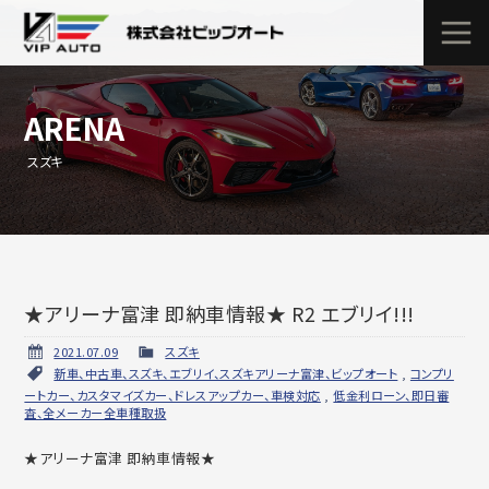
ARENA
スズキ
★アリーナ富津 即納車情報★ R2 エブリイ!!!
2021.07.09
スズキ
新車、中古車、スズキ、エブリイ、スズキアリーナ富津、ビップオート
,
コンプリ
ートカー、カスタマイズカー、ドレスアップカー、車検対応
,
低金利ローン、即日審
査、全メーカー全車種取扱
★アリーナ富津 即納車情報★