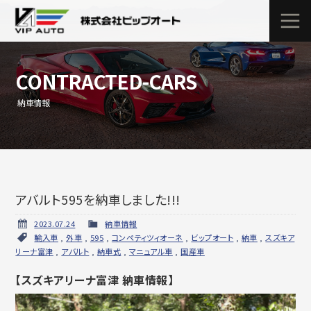
CONTRACTED-CARS
納車情報
アバルト595を納車しました!!!
2023.07.24
納車情報
輸入車
,
外車
,
595
,
コンペティツィオーネ
,
ビップオート
,
納車
,
スズキア
リーナ富津
,
アバルト
,
納車式
,
マニュアル車
,
国産車
【スズキアリーナ富津 納車情報】