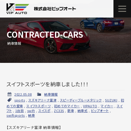
CONTRACTED-CARS
納車情報
スイフトスポーツを納車しました！！！
2022.05.08
納車情報
sports
,
スズキアリーナ富津
,
スピーディーブルーメタリック
,
SUZUKI
,
初
めての愛車
,
スイフトスポーツ
,
初めてのマイカー
,
VIPAUTO
,
マイカー
,
スイ
フト
,
1台目
,
swift
,
スイスポ
,
ZC33S
,
新車
,
納車式
,
ビップオート
,
swiftsports
,
納車
【スズキアリーナ富津 納車情報】