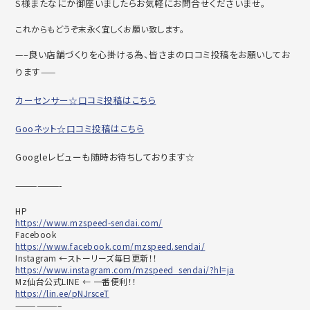
S様またなにか御座いましたらお気軽にお問合せくださいませ。
これからもどうぞ末永く宜しくお願い致します。
—–良い店舗づくりを心掛ける為、皆さまの口コミ投稿をお願いしてお
ります——
カーセンサー☆口コミ投稿はこちら
Gooネット☆口コミ投稿はこちら
Googleレビューも随時お待ちしております☆
——————-
HP
https://www.mzspeed-sendai.com/
Facebook
https://www.facebook.com/mzspeed.sendai/
Instagram ←ストーリーズ毎日更新！！
https://www.instagram.com/mzspeed_sendai/?hl=ja
Mz仙台公式LINE ← 一番便利！！
https://lin.ee/pNJrsceT
——————–