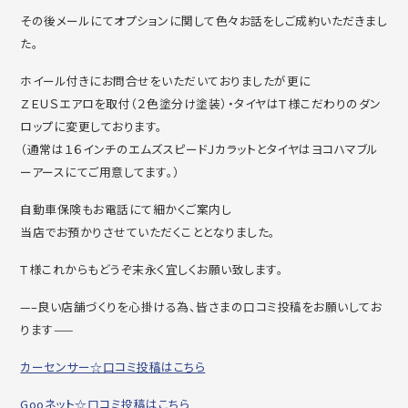
その後メールにてオプションに関して色々お話をしご成約いただきまし
た。
ホイール付きにお問合せをいただいておりましたが更に
ＺＥＵＳエアロを取付（２色塗分け塗装）・タイヤはＴ様こだわりのダン
ロップに変更しております。
（通常は１６インチのエムズスピードＪカラットとタイヤはヨコハマブル
ーアースにてご用意してます。）
自動車保険もお電話にて細かくご案内し
当店でお預かりさせていただくこととなりました。
Ｔ様これからもどうぞ末永く宜しくお願い致します。
—–良い店舗づくりを心掛ける為、皆さまの口コミ投稿をお願いしてお
ります——
カーセンサー☆口コミ投稿はこちら
Gooネット☆口コミ投稿はこちら