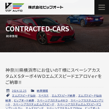
CONTRACTED-CARS
納車情報
神奈川県横浜市にお住いのＴ様にスペーシアカス
タムＸＳターボ４ＷＤエムズスピードエアロＶｅｒを
ご納車!!
2024.12.25
納車情報
エムズスピード仙台
,
スペカス
,
エムズスピード納車
,
エムズスピード仙台
納車
,
ビップオート納車
,
スペーシアカスタム４ＷＤ
,
スペーシアカスタムコンプリ
ート
,
スペーシアカスタムエムズスピード
,
スペーシアカスタムエムズスピードコ
ンプリートカー
,
エムズスピード
,
スペーシアカスタムエアロVer
,
ビップオート