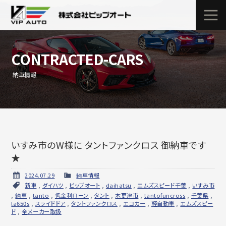
CONTRACTED-CARS
納車情報
いすみ市のW様に タントファンクロス 御納車です
★
2024.07.29
納車情報
新車
,
ダイハツ
,
ビップオート
,
daihatsu
,
エムズスピード千葉
,
いすみ市
,
納車
,
tanto
,
低金利ローン
,
タント
,
木更津市
,
tantofuncross
,
千葉県
,
la650s
,
スライドドア
,
タントファンクロス
,
エコカー
,
軽自動車
,
エムズスピー
ド
,
全メーカー取扱