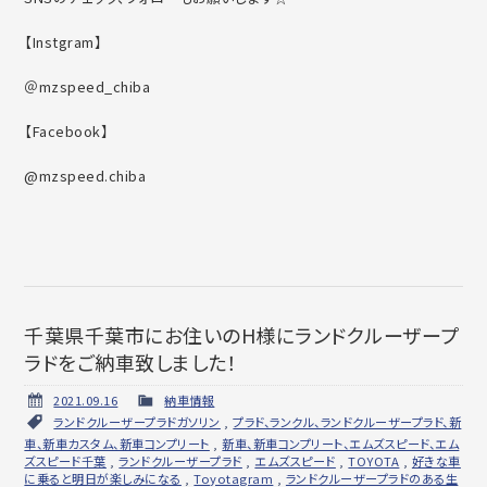
【Instgram】
＠mzspeed_chiba
【Facebook】
@mzspeed.chiba
千葉県千葉市にお住いのH様にランドクルーザープ
ラドをご納車致しました！
2021.09.16
納車情報
ランドクルーザープラドガソリン
,
プラド、ランクル、ランドクルーザープラド、新
車、新車カスタム、新車コンプリート
,
新車、新車コンプリート、エムズスピード、エム
ズスピード千葉
,
ランドクルーザープラド
,
エムズスピード
,
TOYOTA
,
好きな車
に乗ると明日が楽しみになる
,
Toyotagram
,
ランドクルーザープラドのある生