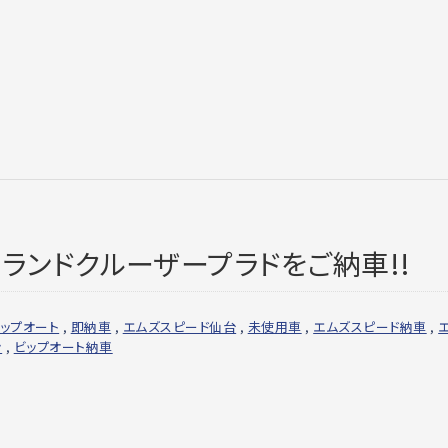
ランドクルーザープラドをご納車!!
ップオート
,
即納車
,
エムズスピード仙台
,
未使用車
,
エムズスピード納車
,
ン
,
ビップオート納車