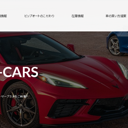
舗情報
ビップオートのこだわり
在庫情報
車の買い方提案
-CARS
ザープラドをご納車!!