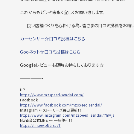
これからもどうぞ末永く宜しくお願い致します。
—–良い店舗づくりを心掛ける為、皆さまの口コミ投稿をお願
カーセンサー☆口コミ投稿はこちら
Gooネット☆口コミ投稿はこちら
Googleレビューも随時お待ちしております☆
——————-
HP
https://www.mzspeed-sendai.com/
Facebook
https://www.facebook.com/mzspeed.sendai/
Instagram ←ストーリーズ毎日更新！！
https://www.instagram.com/mzspeed_sendai/?hl=ja
Mz仙台公式LINE ← 一番便利！！
https://lin.ee/pNJrsceT
——————–