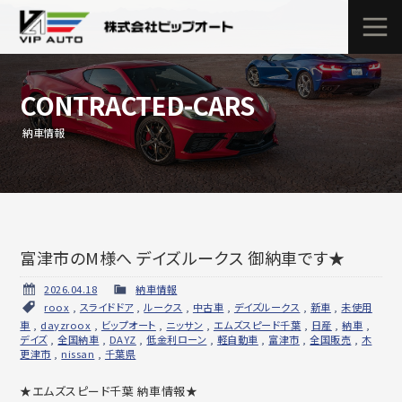
CONTRACTED-CARS
納車情報
富津市のM様へ デイズルークス 御納車です★
2026.04.18
納車情報
roox
,
スライドドア
,
ルークス
,
中古車
,
デイズルークス
,
新車
,
未使用
車
,
dayzroox
,
ビップオート
,
ニッサン
,
エムズスピード千葉
,
日産
,
納車
,
デイズ
,
全国納車
,
DAYZ
,
低金利ローン
,
軽自動車
,
富津市
,
全国販売
,
木
更津市
,
nissan
,
千葉県
★エムズスピード千葉 納車情報★