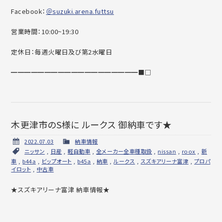
Facebook：
＠suzuki.arena.futtsu
営業時間：10:00~19:30
定休日：毎週火曜日及び第2水曜日
━━━━━━━━━━━━━━━━━━━■□
木更津市のS様に ルークス 御納車です★
2022.07.03
納車情報
ニッサン
,
日産
,
軽自動車
,
全メーカー全車種取扱
,
nissan
,
roox
,
新
車
,
b44a
,
ビップオート
,
b45a
,
納車
,
ルークス
,
スズキアリーナ富津
,
プロパ
イロット
,
中古車
★スズキアリーナ富津 納車情報★