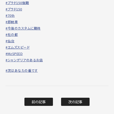
#プラド150後期
#プラド150
#70th
#即納車
#今後のカスタムに期待
#杜の都
#仙台
#エムズスピード
#MzSPEED
#シャンデリアのあるお店
#次はあなたの番です
前の記事
次の記事