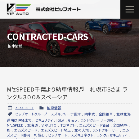
CONTRACTED-CARS
納車情報
M’zSPEED千葉より納車情報♬ 札幌市Sさま ラ
ンクル３００＆スペーシア
2023.09.01
納車情報
ビップオートグループ
,
スズキアリーナ富津
,
納車式
,
全国納車
,
北は北海
道南は沖縄まで
,
セキュリティ
,
IGLA
,
Grgo
,
ランドクルーザー300
,
M'zSPEED
,
北海道
,
VIPAUTO
,
Ｔコネクト
,
エムズスピード仙台
,
全国納車可
能
,
エムズスピード
,
エムズスピード埼玉
,
北の大地
,
ランドクルーザー
,
エム
ズスピード静岡
,
札幌市
,
ビップオート
,
スズキコネクト
,
ランクルセキュリティ
,