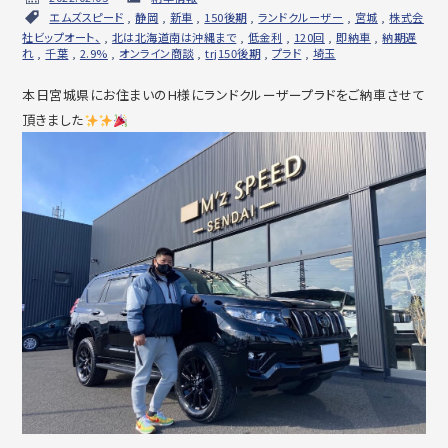
エムズスピード
,
静岡
,
新車
,
150後期
,
ランドクルーザー
,
宮城
,
株式会
社ビップオート、
,
北は北海道南は沖縄まで
,
低金利
,
120回
,
即納車
,
納期遅
れ
,
千葉
,
2.9%
,
オンライン商談
,
trj150後期
,
プラド
,
埼玉
本日宮城県にお住まいのH様にランドクルーザープラドをご納車させて
頂きました