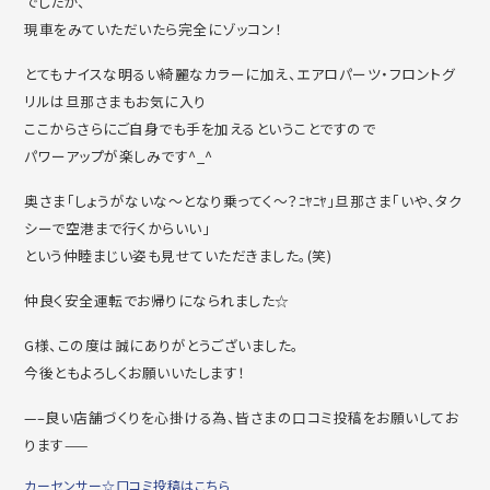
でしたが、
現車をみていただいたら完全にゾッコン！
とてもナイスな明るい綺麗なカラーに加え、エアロパーツ・フロントグ
リルは旦那さまもお気に入り
ここからさらにご自身でも手を加えるということですので
パワーアップが楽しみです^_^
奥さま「しょうがないな～となり乗ってく～？ﾆﾔﾆﾔ」旦那さま「いや、タク
シーで空港まで行くからいい」
という仲睦まじい姿も見せていただきました。(笑)
仲良く安全運転でお帰りになられました☆
G様、この度は誠にありがとうございました。
今後ともよろしくお願いいたします！
—–良い店舗づくりを心掛ける為、皆さまの口コミ投稿をお願いしてお
ります——
カーセンサー☆口コミ投稿はこちら