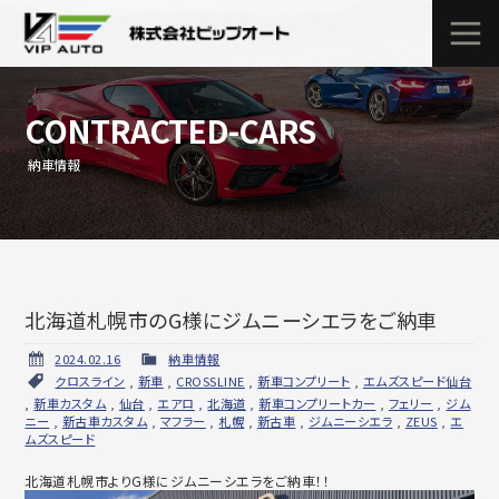
CONTRACTED-CARS
納車情報
北海道札幌市のG様にジムニーシエラをご納車
2024.02.16
納車情報
クロスライン
,
新車
,
CROSSLINE
,
新車コンプリート
,
エムズスピード仙台
,
新車カスタム
,
仙台
,
エアロ
,
北海道
,
新車コンプリートカー
,
フェリー
,
ジム
ニー
,
新古車カスタム
,
マフラー
,
札幌
,
新古車
,
ジムニーシエラ
,
ZEUS
,
エ
ムズスピード
北海道札幌市よりG様にジムニーシエラをご納車！！