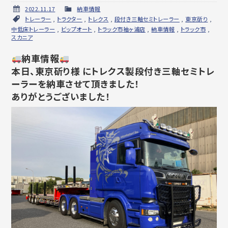
2022.11.17
納車情報
トレーラー
,
トラクター
,
トレクス
,
段付き三軸セミトレーラー
,
東京斫り
,
中低床トレーラー
,
ビップオート
,
トラック市袖ヶ浦店
,
納車情報
,
トラック市
,
スカニア
納車情報
本日、東京斫り様 にトレクス製段付き三軸セミトレ
ーラーを納車させて頂きました！
ありがとうございました！