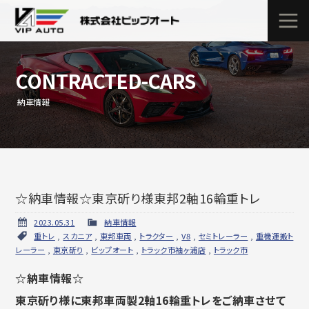
CONTRACTED-CARS
納車情報
☆納車情報☆東京斫り様東邦2軸16輪重トレ
2023.05.31
納車情報
重トレ
,
スカニア
,
東邦車両
,
トラクター
,
V8
,
セミトレーラー
,
重機運搬ト
レーラー
,
東京斫り
,
ビップオート
,
トラック市袖ヶ浦店
,
トラック市
☆納車情報☆
東京斫り様に東邦車両製2軸16輪重トレをご納車させて