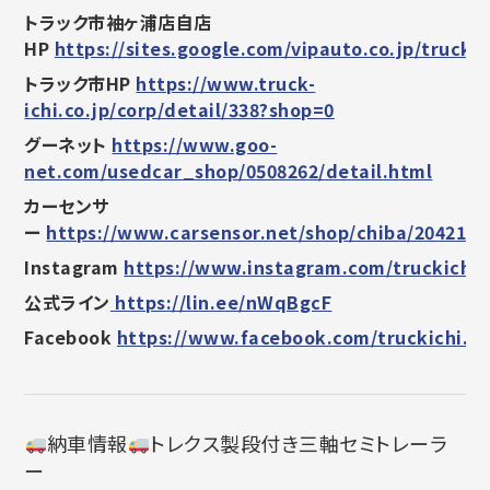
トラック市袖ヶ浦店自店
HP
https://sites.google.com/vipauto.co.jp/trucki
トラック市HP
https://www.truck-
ichi.co.jp/corp/detail/338?shop=0
グーネット
https://www.goo-
net.com/usedcar_shop/0508262/detail.html
カーセンサ
ー
https://www.carsensor.net/shop/chiba/2042160
Instagram
https://www.instagram.com/truckichi.
公式ライン
https://lin.ee/nWqBgcF
Facebook
https://www.facebook.com/truckichi.s
納車情報
トレクス製段付き三軸セミトレーラ
ー