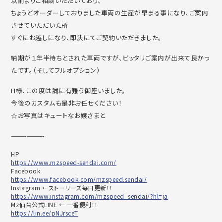
以前よりご相談いただいており、
ちょうどオーダーしておりました車両の生産が早まる事になり、ご案内
させていただいた所
すぐにお越しになり、即決にてご契約いただきました。
納期が１年半待ちとされた車両ですが、ピッタリご案内が出来て良かっ
たです。（そしてフルオプション）
H様、この度は誠に有難う御座いました。
今後のカスタムも是非お任せください！
☆お写真はキュートなお嬢さまと
——————-
HP
https://www.mzspeed-sendai.com/
Facebook
https://www.facebook.com/mzspeed.sendai/
Instagram ←ストーリーズ毎日更新！！
https://www.instagram.com/mzspeed_sendai/?hl=ja
Mz仙台公式LINE ← 一番便利！！
https://lin.ee/pNJrsceT
——————–