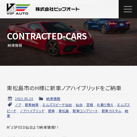
CONTRACTED-CARS
納車情報
東松島市のH様に新車ノアハイブリッドをご納車
2023.05.20
納車情報
ノア
,
新車納車
,
エムズスピード仙台
,
仙台
,
宮城
,
お乗り換え
,
エムズス
ピード
,
ノアハイブリッド
,
新車
,
東松島
,
新車コンプリート
,
新車カスタム
,
納
車
M’zSPEED仙台より納車情報！！