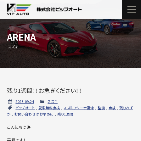
ARENA
スズキ
残り1週間！！お急ぎください！！
2023.09.24
スズキ
ビップオート
,
愛車無料点検
,
スズキアリーナ富津
,
整備
,
点検
,
残りわず
か
,
お問い合わせはお早めに
,
残り1週間
こんにちは☀
平野です！