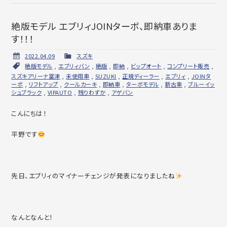
絶版モデル エブリィJOINターボ、即納車ありま
す！！！
2022.04.09
スズキ
絶版モデル
,
エブリィバン
,
絶版
,
即納
,
ビップオート
,
コンプリート販売
,
スズキアリーナ富津
,
未使用車
,
SUZUKI
,
正規ディーラー
,
エブリィ
,
JOINタ
ーボ
,
リフトアップ
,
クールカーキ
,
即納車
,
ターボモデル
,
新古車
,
ブルーイッ
シュブラック
,
VIPAUTO
,
残りわずか
,
アゲバン
こんにちは！
平野です
先日、エブリィのマイナーチェンジが発表になりましたね
なんとなんと！