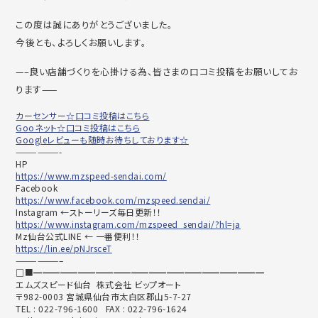
この度は誠にありがとうございました。
今後とも、よろしくお願いします。
—–良い店舗づくりを心掛ける為、皆さまの口コミ投稿をお願いしてお
ります——
カーセンサー☆口コミ投稿はこちら
Gooネット☆口コミ投稿はこちら
Googleレビューも随時お待ちしております☆
——————-
HP
https://www.mzspeed-sendai.com/
Facebook
https://www.facebook.com/mzspeed.sendai/
Instagram ←ストーリーズ毎日更新！！
https://www.instagram.com/mzspeed_sendai/?hl=ja
Mz仙台公式LINE ← 一番便利！！
https://lin.ee/pNJrsceT
——————–
□■━━━━━━━━━━━━━━━━━━━━━━━━━━
エムズスピード仙台 株式会社 ビップオート
〒982-0003 宮城県仙台市太白区郡山5-7-27
TEL : 022-796-1600 FAX : 022-796-1624