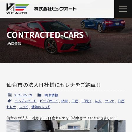
CONTRACTED-CARS
納車情報
仙台市の法人Ｈ社様にセレナをご納車！！
2025.05.29
納車情報
エムズスピード
,
ビップオート
,
納車
,
日産
,
ご紹介
,
法人
,
セレナ
,
日産
セレナ
,
レッド
,
情熱のレッド
仙台市の法人Ｈ社さまに、日産セレナをご納車させていただきました！！