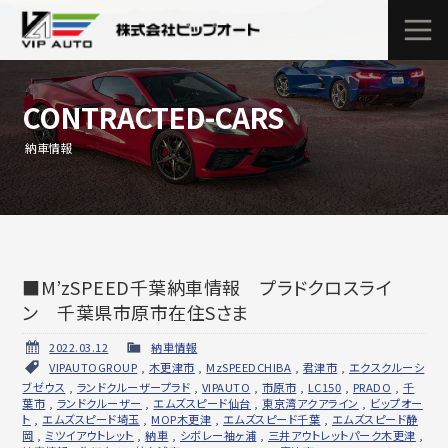
CONTRACTED-CARS
納車情報
■M’zSPEED千葉納車情報 プラドクロスライ
ン 千葉県市原市在住Sさま
2022.03.12
納車情報
VIPAUTOGROUP
,
木更津市
,
MzSPEEDCHIBA
,
君津市
,
エクスクルーシ
ブゼウス
,
ランドクルーザープラド
,
VIPAUTO
,
市原市
,
LC150
,
PRADO
,
千
葉市
,
ランドクルーザー
,
エムズスピード仙台
,
東京湾アクアライン
,
ビップオー
ト
,
エムズスピード埼玉
,
MOP木更津
,
エムズスピード千葉
,
エムズスピード静
岡
,
ミツイアウトレット
,
納車
,
シボレー袖ヶ浦
,
三井アウトレットパーク木更津
,