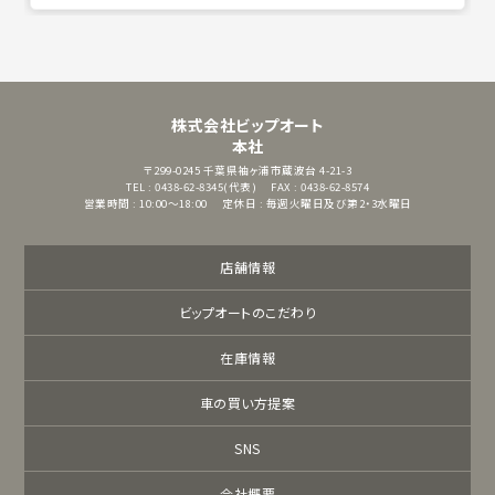
株式会社ビップオート
本社
〒299-0245
千葉県袖ヶ浦市蔵波台 4-21-3
TEL : 0438-62-8345(代表)
FAX : 0438-62-8574
営業時間 : 10:00～18:00
定休日 : 毎週火曜日及び第2・3水曜日
店舗情報
ビップオートのこだわり
在庫情報
車の買い方提案
SNS
会社概要