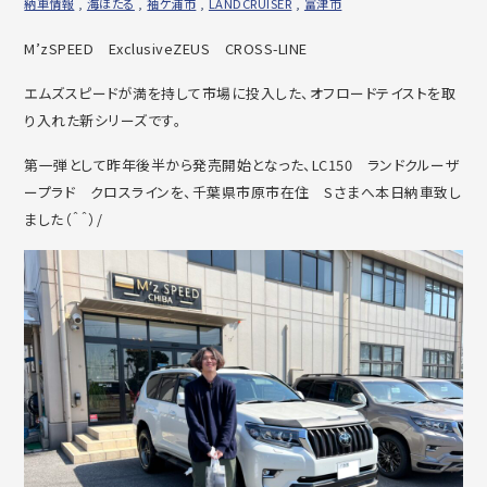
納車情報
,
海ほたる
,
袖ケ浦市
,
LANDCRUISER
,
富津市
M’zSPEED ExclusiveZEUS CROSS-LINE
エムズスピードが満を持して市場に投入した、オフロードテイストを取
り入れた新シリーズです。
第一弾として昨年後半から発売開始となった、LC150 ランドクルーザ
ープラド クロスラインを、千葉県市原市在住 Sさまへ本日納車致し
ました（＾＾）/