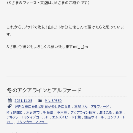
（Sさまのファースト来店は、Mさまのご紹介です）
これから、プラドで海に！山に！！存分に愉しんで頂けたらと思っていま
す。
Sさま、今後ともよろしくお願い致しますm(_ _)m
冬のアクアラインとアルファード
2021.11.25
M'z SPEED
好きな車に乗ると明日が楽しみになる
,
車屋さん
,
アルファード
,
M'zSPEED
,
木更津市
,
千葉県
,
中古車
,
アクアライン探検
,
海ほたる
,
新車
,
アルファードSタイプゴールド
,
エムズスピード千葉
,
鍛造ホイール
,
コンプリート
カー
,
チタンカラーマフラー