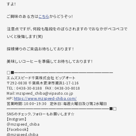
すよ！
ご興味のある方は
こちら
からどうぞっ！
注意点ですが、何段も階段をのぼらされますのでおなかがペコペコで
いくと後悔します(笑)
探検帰りのご来店お待ちしております！
美味しいコーヒーを準備してお待ちしております！
□■━━━━━━━━━━━━━━━━━━━━━━━━━━
エムズスピード千葉株式会社 ビップオート
〒292-0838 千葉県木更津市潮浜1-17-116
TEL : 0438-30-8188 FAX : 0438-30-8018
Mail：mzspeed_chiba@vipauto.co.jp
HP：
https://www.mzspeed-chiba.com/
営業時間：10:00~19:30 定休日：毎週火曜日及び第2水曜日
━━━━━━━━━━━━━━━━━━━━━━━━━━━■□
SNSのチェック、フォローもお願いします☆
【Instgram】
＠mzspeed_chiba
【Facebook】
@mzspeed.chiba