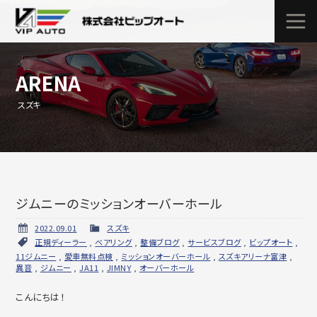
ARENA
スズキ
ジムニーのミッションオーバーホール
2022.09.01
スズキ
正規ディーラー
,
ベアリング
,
整備ブログ
,
サービスブログ
,
ビップオート
,
11ジムニー
,
愛車無料点検
,
ミッションオーバーホール
,
スズキアリーナ富津
,
異音
,
ジムニー
,
JA11
,
JIMNY
,
オーバーホール
こんにちは！