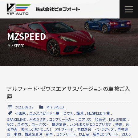
MZSPEED
M'z SPEED
アルファード・ゼウスエアサスバージョンの車検ご入
庫
2021.08.29
M'z SPEED
小田原
,
エムズスピード千葉
,
ゼウス
,
銘菓
,
MzSPEED千葉
,
GRACELINE
,
月のうさぎ
,
コンプリートカー
,
エアサス
,
和菓子
,
M'z SPEED
,
ACC
,
菜の花
,
ローダウン
,
構造変更
,
いつもありがとうございます
,
整備
,
合
法車両
,
美味しく頂きました！
,
アルファード
,
車検適合
,
インチアップ
,
車検適
応
,
車検
,
構造変更済
,
新車
,
コンプリート
,
お土産
,
新車コンプリート
,
ZEUS