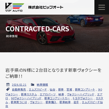
CONTRACTED-CARS
納車情報
岩手県のN様に２台目となります新車ヴォクシーを
ご納車！！
2026.02.21
納車情報
自動車販売
,
エムズスピード
,
仙台
,
新車
,
宮城
,
新車コンプリート
,
９０
ヴォクシー
,
新車カスタム
,
エアロパーツ
,
納車
,
ヴォクシーハイブリッド
,
エア
ロ
,
90ヴォクシーハイブリッド
,
新車コンプリートカー
,
トヨタヴォクシー
,
カスタ
ム
,
新車買うには
,
ヴォクシー
,
新車購入
,
新車納車
,
岩手
,
エムズスピード仙
台