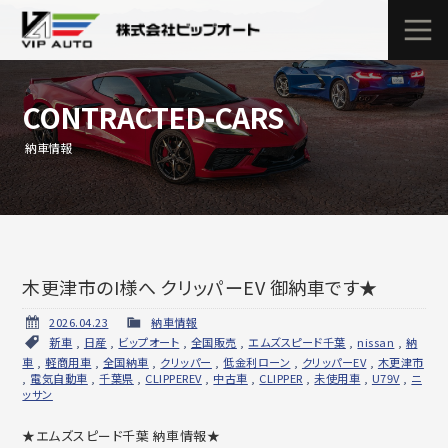
CONTRACTED-CARS
納車情報
木更津市のI様へ クリッパーEV 御納車です★
2026.04.23
納車情報
新車
,
日産
,
ビップオート
,
全国販売
,
エムズスピード千葉
,
nissan
,
納
車
,
軽商用車
,
全国納車
,
クリッパー
,
低金利ローン
,
クリッパーEV
,
木更津市
,
電気自動車
,
千葉県
,
CLIPPEREV
,
中古車
,
CLIPPER
,
未使用車
,
U79V
,
ニ
ッサン
★エムズスピード千葉 納車情報★