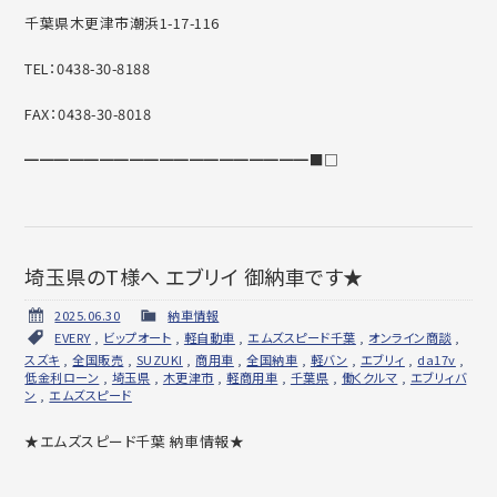
千葉県木更津市潮浜1-17-116
TEL：0438-30-8188
FAX：0438-30-8018
━━━━━━━━━━━━━━━━━━━■□
埼玉県のT様へ エブリイ 御納車です★
2025.06.30
納車情報
EVERY
,
ビップオート
,
軽自動車
,
エムズスピード千葉
,
オンライン商談
,
スズキ
,
全国販売
,
SUZUKI
,
商用車
,
全国納車
,
軽バン
,
エブリィ
,
da17v
,
低金利ローン
,
埼玉県
,
木更津市
,
軽商用車
,
千葉県
,
働くクルマ
,
エブリィバ
ン
,
エムズスピード
★エムズスピード千葉 納車情報★