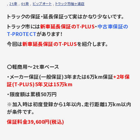
,
2ｔ車
,
4ｔ車
,
ビップオート
,
トラック市袖ヶ浦店
トラックの保証・延長保証って実はかなり少ないです。
トラック市には
新車延長保証のT-PLUS
・
中古車保証の
T-PROTECT
があります！
今回は
新車延長保証のT-PLUS
を紹介します。
〇軽商用～2ｔ車ベース
・メーカー保証(一般保証)3年または6万km保証
+2年保
証(T-PLUS)5年又は15万km
・限度額は累積50万円
※加入時は初度登録から1年以内、走行距離1万km以内
が条件です。
保証料金39,600円(税込)