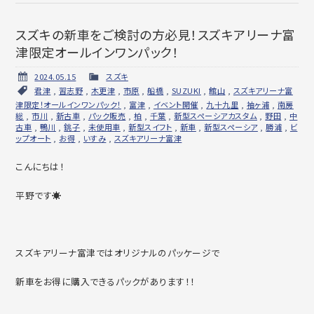
スズキの新車をご検討の方必見！スズキアリーナ富
津限定オールインワンパック！
2024.05.15
スズキ
君津
,
習志野
,
木更津
,
市原
,
船橋
,
SUZUKI
,
館山
,
スズキアリーナ富
津限定！オールインワンパック！
,
富津
,
イベント開催
,
九十九里
,
袖ヶ浦
,
南房
総
,
市川
,
新古車
,
パック販売
,
柏
,
千葉
,
新型スペーシアカスタム
,
野田
,
中
古車
,
鴨川
,
銚子
,
未使用車
,
新型スイフト
,
新車
,
新型スペーシア
,
勝浦
,
ビ
ップオート
,
お得
,
いすみ
,
スズキアリーナ富津
こんにちは！
平野です☀
スズキアリーナ富津ではオリジナルのパッケージで
新車をお得に購入できるパックがあります！！