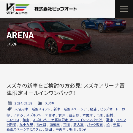
ARENA
スズキ
スズキの新車をご検討の方必見！スズキアリーナ富
津限定オールインワンパック！
2024.09.18
スズキ
未使用車
,
新型スイフト
,
新車
,
新型スペーシア
,
勝浦
,
ビップオート
,
お
得
,
いすみ
,
スズキアリーナ富津
,
君津
,
習志野
,
木更津
,
市原
,
船橋
,
SUZUKI
,
館山
,
スズキアリーナ富津限定！オールインワンパック！
,
富津
,
イベン
ト開催
,
九十九里
,
袖ヶ浦
,
南房総
,
市川
,
新古車
,
パック販売
,
柏
,
千葉
,
新型スペーシアカスタム
,
野田
,
中古車
,
鴨川
,
銚子