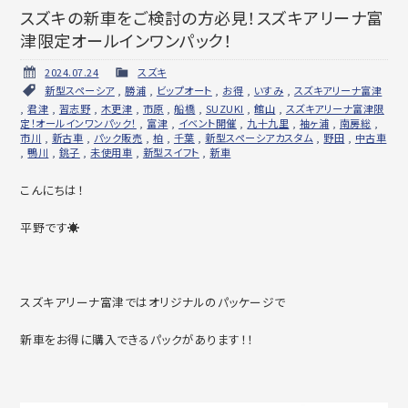
スズキの新車をご検討の方必見！スズキアリーナ富
津限定オールインワンパック！
2024.07.24
スズキ
新型スペーシア
,
勝浦
,
ビップオート
,
お得
,
いすみ
,
スズキアリーナ富津
,
君津
,
習志野
,
木更津
,
市原
,
船橋
,
SUZUKI
,
館山
,
スズキアリーナ富津限
定！オールインワンパック！
,
富津
,
イベント開催
,
九十九里
,
袖ヶ浦
,
南房総
,
市川
,
新古車
,
パック販売
,
柏
,
千葉
,
新型スペーシアカスタム
,
野田
,
中古車
,
鴨川
,
銚子
,
未使用車
,
新型スイフト
,
新車
こんにちは！
平野です☀
スズキアリーナ富津ではオリジナルのパッケージで
新車をお得に購入できるパックがあります！！