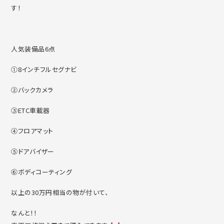
す！
人気装備品6点
①8インチフルセグナビ
②バックカメラ
③ETC車載器
④フロアマット
⑤ドアバイザー
⑥ボディコーティング
以上の30万円相当の物が付いて、
なんと！！