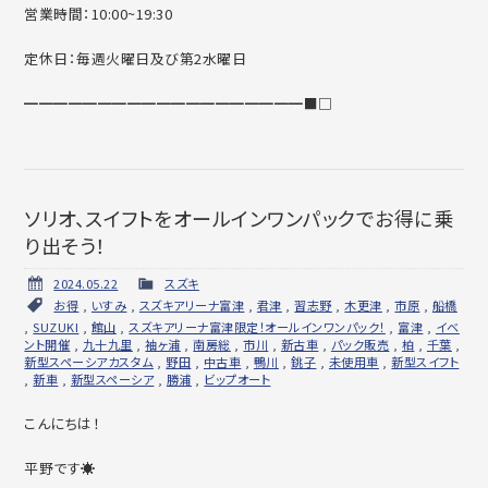
営業時間：10:00~19:30
定休日：毎週火曜日及び第2水曜日
━━━━━━━━━━━━━━━━━━━■□
ソリオ、スイフトをオールインワンパックでお得に乗
り出そう！
2024.05.22
スズキ
お得
,
いすみ
,
スズキアリーナ富津
,
君津
,
習志野
,
木更津
,
市原
,
船橋
,
SUZUKI
,
館山
,
スズキアリーナ富津限定！オールインワンパック！
,
富津
,
イベ
ント開催
,
九十九里
,
袖ヶ浦
,
南房総
,
市川
,
新古車
,
パック販売
,
柏
,
千葉
,
新型スペーシアカスタム
,
野田
,
中古車
,
鴨川
,
銚子
,
未使用車
,
新型スイフト
,
新車
,
新型スペーシア
,
勝浦
,
ビップオート
こんにちは！
平野です☀