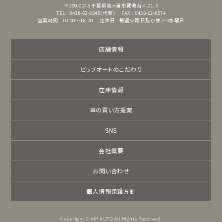
〒299-0245
千葉県袖ヶ浦市蔵波台 4-21-3
TEL : 0438-62-8345(代表)
FAX : 0438-62-8574
営業時間 : 10:00～18:00
定休日 : 毎週火曜日及び第2・3水曜日
店舗情報
ビップオートのこだわり
在庫情報
車の買い方提案
SNS
会社概要
お問い合わせ
個人情報保護方針
Copyright © VIP AUTO All Rights Reserved.