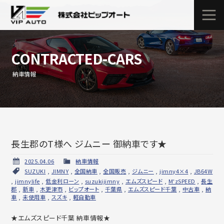
CONTRACTED-CARS
納車情報
長生郡のT様へ ジムニー 御納車です★
2025.04.06
納車情報
SUZUKI
,
JIMNY
,
全国納車
,
全国販売
,
ジムニー
,
jimny4×4
,
JB64W
,
jimnylife
,
低金利ローン
,
suzukijimny
,
エムズスピード
,
M'zSPEED
,
長生
郡
,
新車
,
木更津市
,
ビップオート
,
千葉県
,
エムズスピード千葉
,
中古車
,
納
車
,
未使用車
,
スズキ
,
軽自動車
★エムズスピード千葉 納車情報★