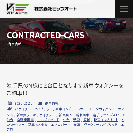
CONTRACTED-CARS
納車情報
岩手県のN様に２台目となります新車ヴォクシーを
ご納車！！
2026.02.21
納車情報
90ヴォクシーハイブリッド
,
新車コンプリートカー
,
トヨタヴォクシー
,
カス
タム
,
新車買うには
,
ヴォクシー
,
新車購入
,
新車納車
,
岩手
,
エムズスピード
仙台
,
自動車販売
,
エムズスピード
,
仙台
,
新車
,
宮城
,
新車コンプリート
,
９
０ヴォクシー
,
新車カスタム
,
エアロパーツ
,
納車
,
ヴォクシーハイブリッド
,
エ
アロ