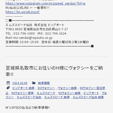
https://www.instagram.com/mzspeed_sendai/?hl=ja
Mz仙台公式LINE ← 一番便利！！
https://lin.ee/pNJrsceT
——————–
□■━━━━━━━━━━━━━━━━━━━━━━━━━━
エムズスピード仙台 株式会社 ビップオート
〒982-0003 宮城県仙台市太白区郡山5-7-27
TEL : 022-796-1600 FAX : 022-796-1624
Mail：mz-sendai@vipauto.co.jp
営業時間：10:00~19:00 定休日：毎週火曜日及び第2水曜日
━━━━━━━━━━━━━━━━━━━━━━━━━━━■
宮城県名取市にお住いのH様にヴォクシーをご納
車!!
2024.10.06
納車情報
ビップオート 納車
,
９０ヴォクシー
,
ヴォクシー納車
,
90ヴォクシー受注停
止
,
90ヴォクシー新車
,
エムズスピード
,
90ヴォクシー納車
,
ビップオート
,
ヴォ
クシー
,
エムズスピード仙台
,
エムズスピード 納車
,
エムズスピード仙台 納車
M’zSPEED仙台より納車情報!!