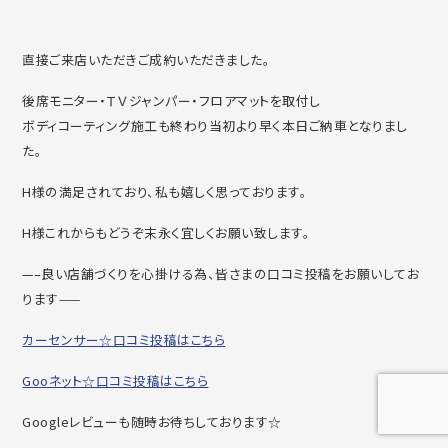
直接ご来店いただきご成約いただきました。
後席モニター・ＴＶジャンパー・フロアマットを取付し
ボディコーティング施工も終わり当初より早く本日ご納車となりまし
た。
H様の満足されており、私も嬉しく思っております。
H様これからもどうぞ末永く宜しくお願い致します。
—–良い店舗づくりを心掛ける為、皆さまの口コミ投稿をお願いしてお
ります——
カーセンサー☆口コミ投稿はこちら
Gooネット☆口コミ投稿はこちら
Googleレビューも随時お待ちしております☆