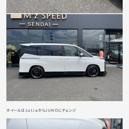
ホイールはＪｕｌｉａからＪＵＮＯにチェンジ