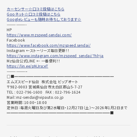
カーセンサー☆口コミ投稿はこちら
Gooネット☆口コミ投稿はこちら
Googleレビューも随時お待ちしております☆
——————-
HP
https://www.mzspeed-sendai.com/
Facebook
https://www.facebook.com/mzspeed.sendai/
Instagram ←ストーリーズ毎日更新！！
https://www.instagram.com/mzspeed_sendai/?hl=ja
Mz仙台公式LINE ← 一番便利！！
https://lin.ee/pNJrsceT
——————–
□■━━━━━━━━━━━━━━━━━━━━━━━━━━
エムズスピード仙台 株式会社 ビップオート
〒982-0003 宮城県仙台市太白区郡山5-7-27
TEL : 022-796-1600 FAX : 022-796-1624
Mail：mz-sendai@vipauto.co.jp
営業時間：10:00~18:00
定休日：毎週火曜日及び第2水曜日・12月27日（土）～2026年1月2日まで
━━━━━━━━━━━━━━━━━━━━━━━━━━━■