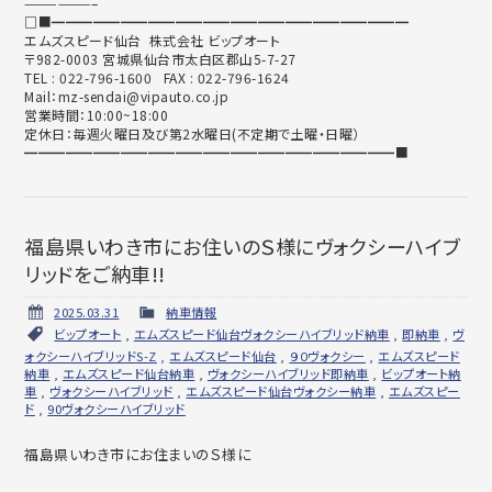
——————–
□■━━━━━━━━━━━━━━━━━━━━━━━━━━
エムズスピード仙台 株式会社 ビップオート
〒982-0003 宮城県仙台市太白区郡山5-7-27
TEL : 022-796-1600 FAX : 022-796-1624
Mail：mz-sendai@vipauto.co.jp
営業時間：10:00~18:00
定休日：毎週火曜日及び第2水曜日(不定期で土曜・日曜）
━━━━━━━━━━━━━━━━━━━━━━━━━━━■
福島県いわき市にお住いのＳ様にヴォクシーハイブ
リッドをご納車!!
2025.03.31
納車情報
ビップオート
,
エムズスピード仙台ヴォクシーハイブリッド納車
,
即納車
,
ヴ
ォクシーハイブリッドS-Z
,
エムズスピード仙台
,
９０ヴォクシー
,
エムズスピード
納車
,
エムズスピード仙台納車
,
ヴォクシーハイブリッド即納車
,
ビップオート納
車
,
ヴォクシーハイブリッド
,
エムズスピード仙台ヴォクシー納車
,
エムズスピー
ド
,
90ヴォクシーハイブリッド
福島県いわき市にお住まいのＳ様に