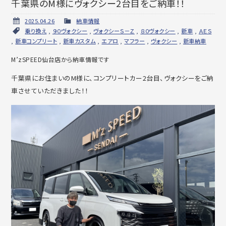
千葉県のM様にヴォクシー2台目をご納車！！
2025.04.26
納車情報
乗り換え
,
９０ヴォクシー
,
ヴォクシーＳ－Ｚ
,
８０ヴォクシー
,
新車
,
ＡＥＳ
,
新車コンプリート
,
新車カスタム
,
エアロ
,
マフラー
,
ヴォクシー
,
新車納車
M’zSPEED仙台店から納車情報です
千葉県にお住まいのM様に、コンプリートカー2台目、ヴォクシーをご納
車させていただきました！！