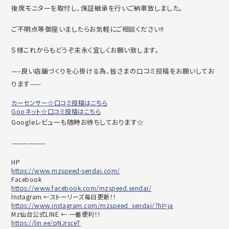
後席モニターを取付し、保証継承を行いご納車致しました。
ご不明点等御座いましたらお気軽にご相談ください!!
Ｓ様これからもどうぞ末永く宜しくお願い致します。
—–良い店舗づくりを心掛ける為、皆さまの口コミ投稿をお願いしてお
ります——
カーセンサー☆口コミ投稿はこちら
Gooネット☆口コミ投稿はこちら
Googleレビューも随時お待ちしております☆
——————-
HP
https://www.mzspeed-sendai.com/
Facebook
https://www.facebook.com/mzspeed.sendai/
Instagram ←ストーリーズ毎日更新！！
https://www.instagram.com/mzspeed_sendai/?hl=ja
Mz仙台公式LINE ← 一番便利！！
https://lin.ee/pNJrsceT