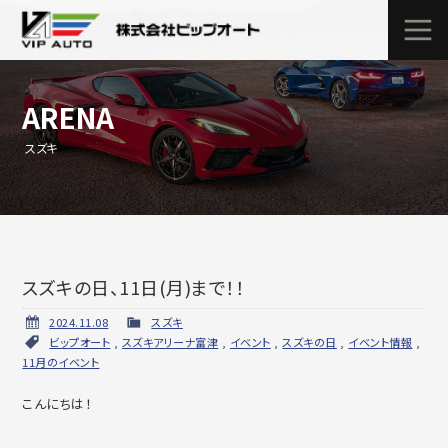
ARENA
スズキ
スズキの日、11日(月)まで！！
2024.11.08
スズキ
ビップオート
,
スズキアリーナ富津
,
イベント
,
スズキの日
,
イベント情報
,
11月のイベント
こんにちは！