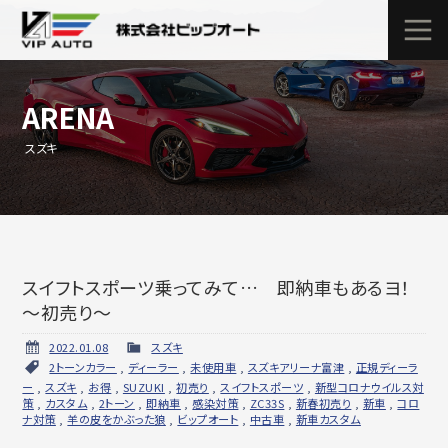
ARENA
スズキ
スイフトスポーツ乗ってみて… 即納車もあるヨ！
～初売り～
2022.01.08
スズキ
2トーンカラー
,
ディーラー
,
未使用車
,
スズキアリーナ富津
,
正規ディーラ
ー
,
スズキ
,
お得
,
SUZUKI
,
初売り
,
スイフトスポーツ
,
新型コロナウイルス対
策
,
カスタム
,
2トーン
,
即納車
,
感染対策
,
ZC33S
,
新春初売り
,
新車
,
コロ
ナ対策
,
羊の皮をかぶった狼
,
ビップオート
,
中古車
,
新車カスタム