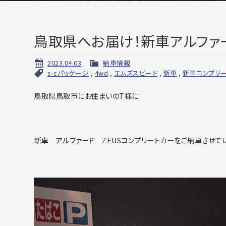
鳥取県へお届け！新車アルファ
2023.04.03
納車情報
s-cパッケージ
,
4wd
,
エムズスピード
,
新車
,
新車コンプリ
鳥取県鳥取市にお住まいのT様に
新車 アルファード ZEUSコンプリートカーをご納車させてい