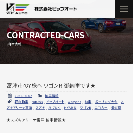
CONTRACTED-CARS
納車情報
富津市のY様へ ワゴンR 御納車です★
2022.06.02
納車情報
軽自動車
,
mh55s
,
ビップオート
,
wagonr
,
納車
,
ボーリング大会
,
ス
ズキアリーナ富津
,
スズキ
,
SUZUKI
,
HYBRID
,
ワゴンR
,
エコカー
,
低燃費
★スズキアリーナ富津 納車情報★