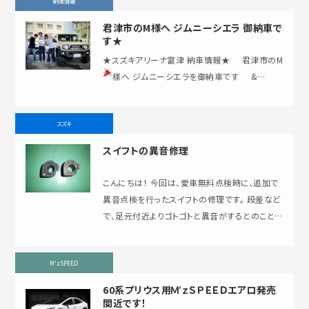
納車情報
君津市のM様へ ジムニーシエラ 御納車で
す★
★スズキアリーナ富津 納車情報★ 君津市のM
様へ ジムニーシエラを御納車です
&…
スズキ
スイフトの異音修理
こんにちは！ 今回は、愛車無料点検時に、追加で
異音点検を行ったスイフトの修理です。 段差など
で、足元付近よりゴトゴトと異音がするとのことで
スタビライザーブッシュの交換を行い、写真は…
M'zSPEED
60系プリウス用Ｍ’ｚＳＰＥＥＤエアロ発売
間近です！