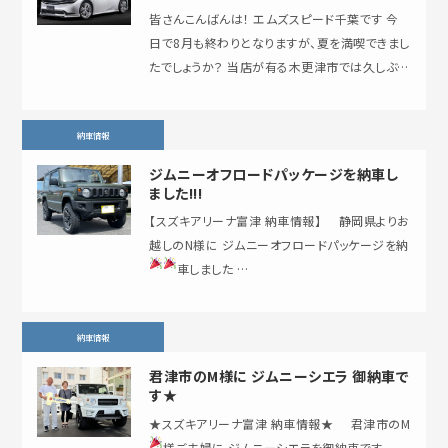
皆さんこんばんは！ エムズスピード千葉です 今
日で8月も終わりとなりますが、夏を満喫できまし
たでしょうか？ 当店が有る木更津市では久しぶり
の港祭りが開催され私も行ってきました …
納車情報
ジムニーオフロードパッケージを納車し
ました!!!
【スズキアリーナ富津 納車情報】 静岡県よりお
越しのN様に ジムニーオフロードパッケージを納
車しました
…
納車情報
君津市のM様に ジムニーシエラ 御納車で
す★
★スズキアリーナ富津 納車情報★ 君津市のM
様ご夫婦に ジムニーシエラを御納車です