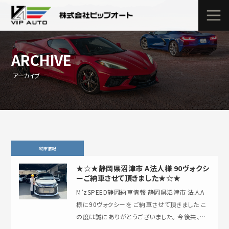
ARCHIVE
アーカイブ
納車情報
★☆★静岡県沼津市 A法人様 90ヴォクシ
ーご納車させて頂きました★☆★
M’zSPEED静岡納車情報 静岡県沼津市 法人A
様に90ヴォクシーを ご納車させて頂きました こ
の度は誠にありがとうございました。 今後共、エ
ムズスピード静岡を宜しくお願…