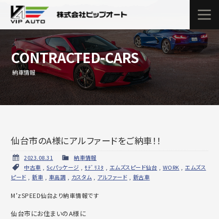
CONTRACTED-CARS
納車情報
仙台市のA様にアルファードをご納車！！
2023.08.31
納車情報
中古車
,
Scパッケージ
,
ﾓﾃﾞﾘｽﾀ
,
エムズスピード仙台
,
WORK
,
エムズス
ピード
,
新車
,
車高調
,
カスタム
,
アルファード
,
新古車
M’zSPEED仙台より納車情報です
仙台市にお住まいのA様に