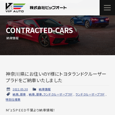
CONTRACTED-CARS
納車情報
神奈川県にお住いのY様にトヨタランドクルーザー
プラドをご納車いたしました
2022.05.30
納車情報
納車，新車
,
納車、新車、ランドクルーザープラド
,
ランドクルーザープラド
,
特別仕様車
Ｍ’ｚＳＰＥＥＤ千葉より納車情報！