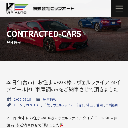
CONTRACTED-CARS
納車情報
本日仙台市にお住まいのK様にヴェルファイア タイ
プゴールドⅡ 車庫調verをご納車させて頂きました
2022.06.19
納車情報
トヨタ
,
VIPAUTO
,
千葉
,
ヴェルファイア
,
仙台
,
埼玉
,
静岡
,
３０後期
本日仙台市にお住まいのK様にヴェルファイア タイプゴールドⅡ 車庫
調verをご納車させて頂きました