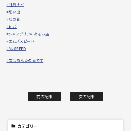
#社外ナビ
#思い出
#杜の都
#仙台
#シャンデリアのあるお店
#エムズスピード
#MzSPEED
#次はあなたの番です
前の記事
次の記事
カテゴリー