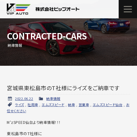
CONTRACTED-CARS
納車情報
宮城県東松島市のT社様にライズをご納車です
2022.06.22
納車情報
ライズ
,
社用車
,
エムズスピード
,
納車
,
営業車
,
エムズスピード仙台
,
お
任せください
M’zSPEED仙台より納車情報！！！
東松島市のT社様に