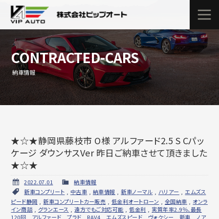
CONTRACTED-CARS
納車情報
★☆★静岡県藤枝市 O様 アルファード2.5 S Cパッ
ケージ ダウンサスVer 昨日ご納車させて頂きました
★☆★
2022.07.01
納車情報
新車コンプリート
,
中古車
,
納車情報
,
新車ノーマル
,
ハリアー
,
エムズス
ピード静岡
,
新車コンプリートカー販売
,
低金利オートローン
,
全国納車
,
オンラ
イン商談
,
グランエース
,
遠方でもご対応可能
,
低金利
,
実質年率2.9％、最長
120回
,
アルファード
,
プラド
,
RAV4
,
エムズスピード
,
ヴォクシー
,
新車
,
ノア