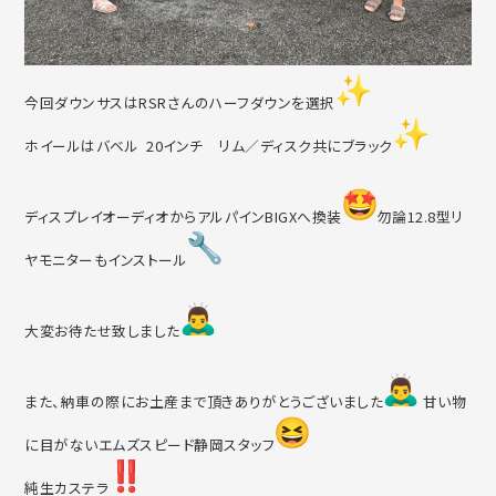
今回ダウンサスはRSRさんのハーフダウンを選択
ホイールはバベル 20インチ リム／ディスク共にブラック
ディスプレイオーディオからアルパインBIGXへ換装
勿論12
.8型リ
ヤモニターもインストール
大変お待たせ致しました
また、納車の際にお土産まで頂きありがとうございました
甘い物
に目がないエムズスピード静岡スタッフ
純生カステラ