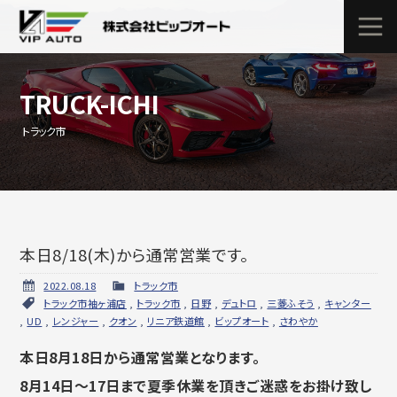
TRUCK-ICHI
トラック市
本日8/18(木)から通常営業です。
2022.08.18
トラック市
トラック市袖ヶ浦店
,
トラック市
,
日野
,
デュトロ
,
三菱ふそう
,
キャンター
,
UD
,
レンジャー
,
クオン
,
リニア鉄道館
,
ビップオート
,
さわやか
本日8月18
日から通常営業となります。
8月14日～17日まで夏季休業を頂きご迷惑をお掛け致し