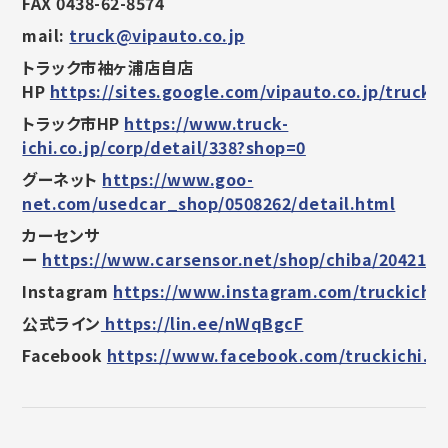
FAX 0438-62-8574
mail:
truck@vipauto.co.jp
トラック市袖ヶ浦店自店
HP
https://sites.google.com/vipauto.co.jp/trucki
トラック市HP
https://www.truck-
ichi.co.jp/corp/detail/338?shop=0
グーネット
https://www.goo-
net.com/usedcar_shop/0508262/detail.html
カーセンサ
ー
https://www.carsensor.net/shop/chiba/2042160
Instagram
https://www.instagram.com/truckichi.
公式ライン
https://lin.ee/nWqBgcF
Facebook
https://www.facebook.com/truckichi.s