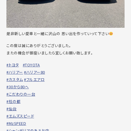
是非新しい愛車と一緒に沢山の 思い出を作っていって下さい
この度は誠にありがとうございました。
またの機会が御座いましたら宜しくお願い致します。
#トヨタ
#TOYOTA
#ハリアー
#ハリアー80
#カスタム
#フルエアロ
#30から80へ
#こだわりの一台
#杜の都
#仙台
#エムズスピード
#MzSPEED
#シャンデリアのあるお店