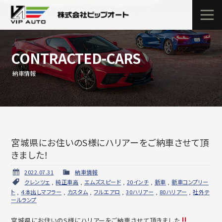
CONTRACTED-CARS
納車情報
宮城県にお住いのS様にハリアーをご納車させて頂
きました！
2022.07.31
納車情報
クレンツェ
,
純正車高
,
エムズスピード
,
20インチ
,
新車
,
新車コンプリー
ト
,
４本出しマフラー
,
カスタム
,
フルエアロ
,
30ハリアー
,
80ハリアー
,
社外テ
ールランプ
宮城県にお住いのS様にハリアーをご納車させて頂きました