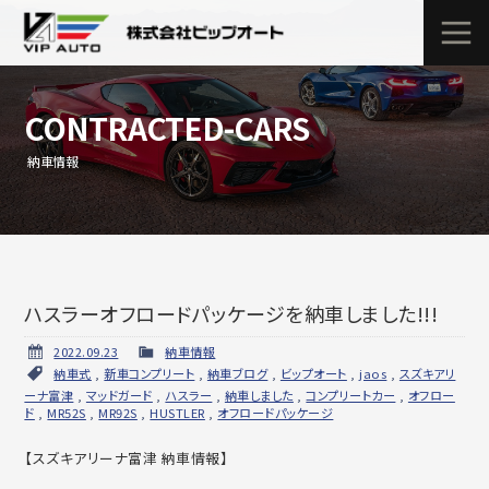
CONTRACTED-CARS
納車情報
ハスラーオフロードパッケージを納車しました!!!
2022.09.23
納車情報
納車式
,
新車コンプリート
,
納車ブログ
,
ビップオート
,
jaos
,
スズキアリ
ーナ富津
,
マッドガード
,
ハスラー
,
納車しました
,
コンプリートカー
,
オフロー
ド
,
MR52S
,
MR92S
,
HUSTLER
,
オフロードパッケージ
【スズキアリーナ富津 納車情報】