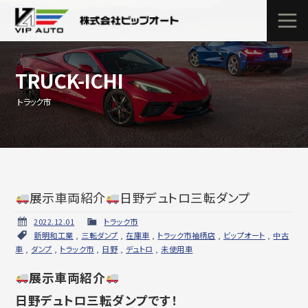
TRUCK-ICHI
トラック市
展示車両紹介
日野デュトロ三転ダンプ
2022.12.01
トラック市
新明和工業
,
三転ダンプ
,
在庫車
,
トラック市袖柄店
,
ビップオート
,
中古
車
,
ダンプ
,
トラック市
,
日野
,
デュトロ
,
未使用車
展示車両紹介
日野デュトロ三転ダンプです！