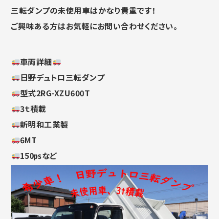
三転ダンプの未使用車はかなり貴重です！
ご興味ある方はお気軽にお問い合わせください。
車両詳細
日野デュトロ三転ダンプ
型式2RG-XZU600T
3ｔ積載
新明和工業製
6MT
150㎰など