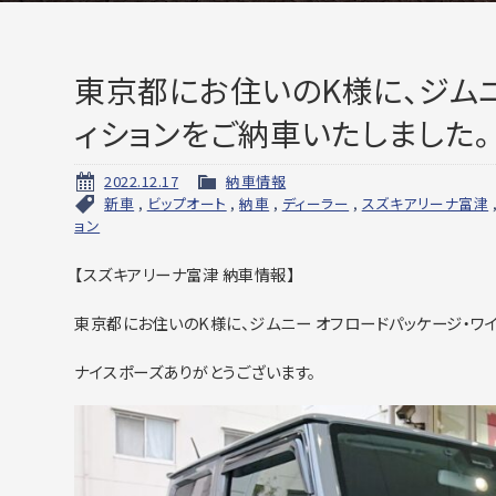
東京都にお住いのK様に、ジムニ
ィションをご納車いたしました。
2022.12.17
納車情報
新車
,
ビップオート
,
納車
,
ディーラー
,
スズキアリーナ富津
ョン
【スズキアリーナ富津 納車情報】
東京都にお住いのK様に、ジムニー オフロードパッケージ・ワ
ナイスポーズありがとうございます。