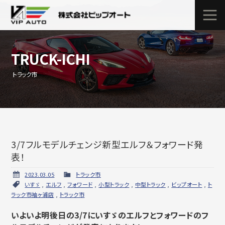
TRUCK-ICHI
トラック市
3/7フルモデルチェンジ新型エルフ＆フォワード発
表！
2023.03.05
トラック市
いすゞ
,
エルフ
,
フォワード
,
小型トラック
,
中型トラック
,
ビップオート
,
ト
ラック市袖ヶ浦店
,
トラック市
いよいよ明後日の3/7にいすゞのエルフとフォワードのフ