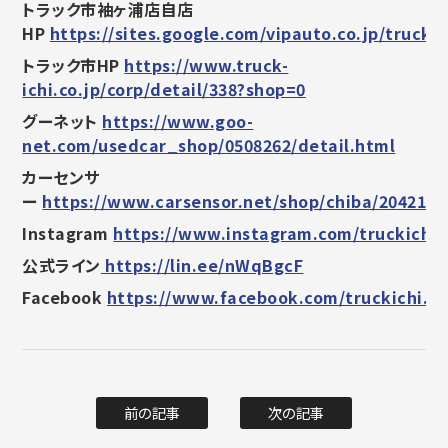
トラック市袖ヶ浦店自店
HP
https://sites.google.com/vipauto.co.jp/trucki
トラック市HP
https://www.truck-
ichi.co.jp/corp/detail/338?shop=0
グーネット
https://www.goo-
net.com/usedcar_shop/0508262/detail.html
カーセンサ
ー
https://www.carsensor.net/shop/chiba/2042160
Instagram
https://www.instagram.com/truckichi.
公式ライン
https://lin.ee/nWqBgcF
Facebook
https://www.facebook.com/truckichi.s
前の記事
次の記事