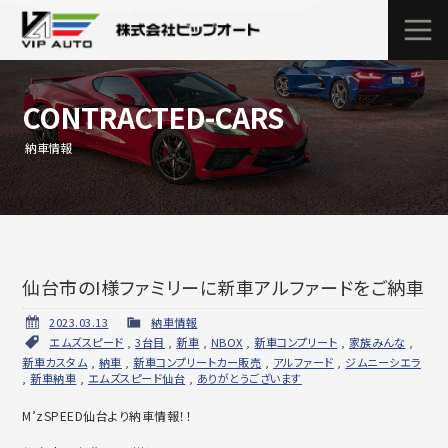
CONTRACTED-CARS
納車情報
仙台市のI様ファミリーに新車アルファードをご納車
2023.03.13
納車情報
エムズスピード
,
3台目
,
新車
,
NBOX
,
新車コンプリート
,
家族みんな
,
新車カスタム
,
納車
,
新車コンプリートカー販売
,
アルファード
,
ジムニーシエラ
,
新車納車
,
エムズスピード仙台
,
ありがとうございます
M’zSPEED仙台より納車情報！！