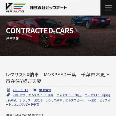
CONTRACTED-CARS
納車情報
レクサスNX納車 M’zSPEED千葉 千葉県木更津
市在住Y様ご夫妻
2023.03.19
納車情報
VIPAUTO
,
エムズスピード仙台
,
エムズスピード埼玉
,
エムズスピード静岡
,
納車式
,
レクサス
,
LEXUS
,
レクサス納車
,
エムズスピード
,
NX250
,
ビップオ
ート
,
エムズスピード千葉
通算5台目のご納車です！