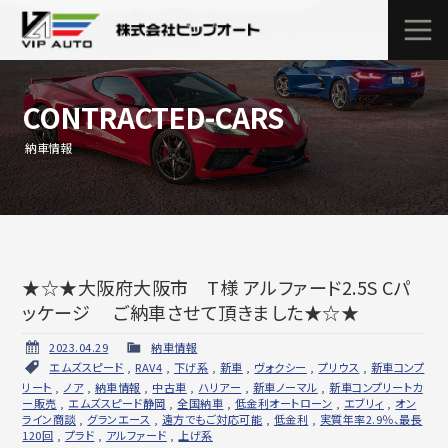
CONTRACTED-CARS
納車情報
★☆★大阪府大阪市 T様 アルファード2.5S Cパ
ッケージ ご納車させて頂きました★☆★
2023.04.29
納車情報
エムズスピード
,
RAV4
,
下げ系
,
新車
,
ヴォクシー
,
プリウス
,
新車コンプ
リート
,
ノア
,
納車情報
,
中古車
,
ハリアー
,
新車ノーマル
,
新車コンプリートカ
ー販売
,
エムズスピード静岡
,
全国納車
,
低金利オートローン
,
エブリィ
,
オン
ライン商談
,
グランエース
,
遠方でもご対応可能
,
低金利
,
実質年率2.9％、最長
120回
,
プラド
,
アルファード
,
上げ系