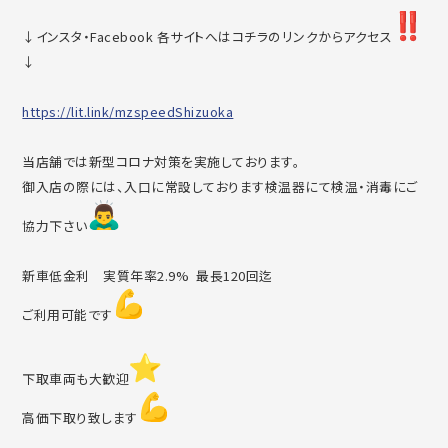
↓インスタ・Facebook 各サイトへはコチラのリンクからアクセス
↓
https://lit.link/mzspeedShizuo
ka
当店舗では新型コロナ対策を実施しております。
御入店の際には、入口に常設しております検温器にて検温・消毒に
ご
協力下さい
新車低金利 実質年率2.9% 最長120回迄
ご利用可能です
下取車両も大歓迎
高価下取り致します