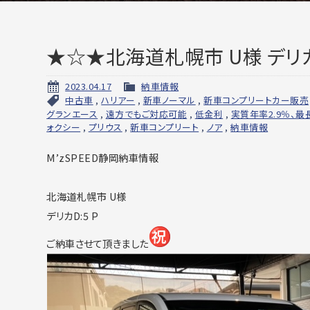
★☆★北海道札幌市 U様 デリカ
2023.04.17
納車情報
中古車
,
ハリアー
,
新車ノーマル
,
新車コンプリートカー販売
グランエース
,
遠方でもご対応可能
,
低金利
,
実質年率2.9％、最
ォクシー
,
プリウス
,
新車コンプリート
,
ノア
,
納車情報
M’zSPEED静岡納車情報
北海道札幌市 U様
デリカD:5 P
ご納車させて頂きました