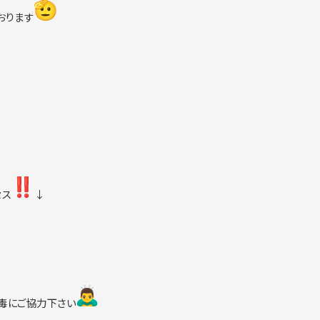
おり
ます
セス
↓
毒に
ご協力下さい