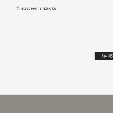
＠mzspeed_shizuoka
前の記