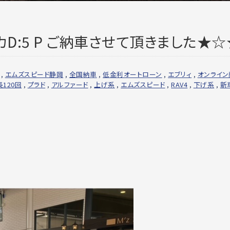
D:5 P ご納車させて頂きました★☆
,
エムズスピード静岡
,
全国納車
,
低金利オートローン
,
エブリィ
,
オンライン
長120回
,
プラド
,
アルファード
,
上げ系
,
エムズスピード
,
RAV4
,
下げ系
,
新