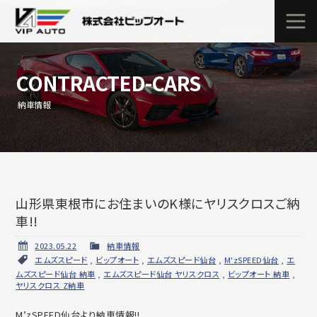
CONTRACTED-CARS
納車情報
山形県東根市にお住まいのK様にヤリスクロスご納
車!!
2023.05.22
納車情報
エムズスピード
,
ビップオート
,
エムズスピード仙台
,
M'zSPEED仙台
,
エ
ムズスピード仙台 納車
,
エムズスピード仙台 ヤリスクロス
,
ビップオート 納車
,
ヤリスクロス Z納車
M’zSPEED仙台より納車情報!!