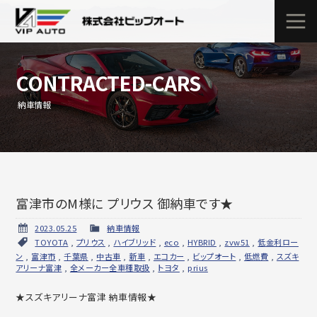
CONTRACTED-CARS
納車情報
富津市のM様に プリウス 御納車です★
2023.05.25
納車情報
TOYOTA
,
プリウス
,
ハイブリッド
,
eco
,
HYBRID
,
zvw51
,
低金利ロー
ン
,
富津市
,
千葉県
,
中古車
,
新車
,
エコカー
,
ビップオート
,
低燃費
,
スズキ
アリーナ富津
,
全メーカー全車種取扱
,
トヨタ
,
prius
★スズキアリーナ富津 納車情報★