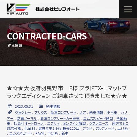
CONTRACTED-CARS
納車情報
★☆★大阪府羽曳野市 F様 プラドTX-L マットブ
ラックエディション ご納車させて頂きました★☆★
2023.05.31
納車情報
ヴォクシー
,
プリウス
,
新車コンプリート
,
ノア
,
納車情報
,
中古車
,
ハリ
アー
,
新車ノーマル
,
新車コンプリートカー販売
,
エムズスピード静岡
,
全国納
車
,
低金利オートローン
,
エブリィ
,
オンライン商談
,
グランエース
,
遠方でもご
対応可能
,
低金利
,
実質年率2.9％、最長120回
,
プラド
,
アルファード
,
上げ系
,
エムズスピード
,
RAV4
,
下げ系
,
新車