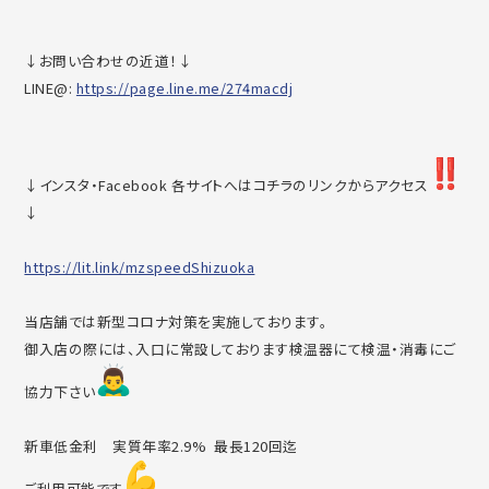
↓お問い合わせの近道！↓
LINE@:
https://page.line.me/274macdj
↓インスタ・Facebook 各サイトへはコチラのリンクからアクセス
↓
https://lit.link/mzspeedShizuo
ka
当店舗では新型コロナ対策を実施しております。
御入店の際には、入口に常設しております検温器にて検温・消毒に
ご
協力下さい
新車低金利 実質年率2.9% 最長120回迄
ご利用可能です